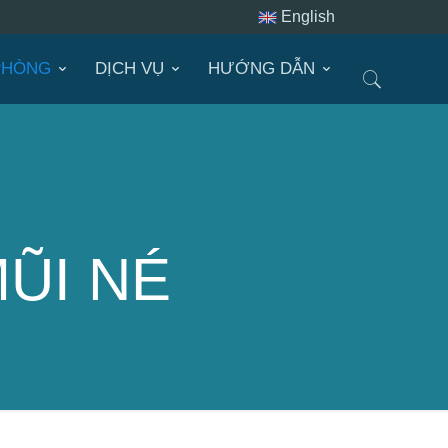
English
PHÒNG
DỊCH VỤ
HƯỚNG DẪN
MŨI NÉ