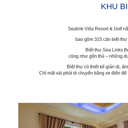
KHU BI
Sealink Villa Resort & Golf n
bao gồm 315 căn biệt thự vớ
Biệt thự Sea Links B
cũng như gôn thủ – những d
Biệt thự có thiết kế giản dị, 
Chỉ mất vài phút di chuyển bằng xe điện đê