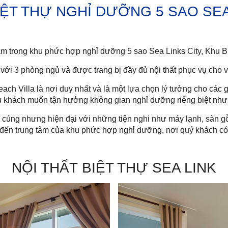
ỆT THỰ NGHỈ DƯỠNG 5 SAO SE
ằm trong khu phức hợp nghỉ dưỡng 5 sao Sea Links City, Khu Bi
i 3 phòng ngủ và được trang bị đầy đủ nội thất phục vụ cho viê
each Villa là nơi duy nhất và là một lựa chọn lý tưởng cho cá
u khách muốn tận hưởng không gian nghỉ dưỡng riêng biệt nh
ấm cúng nhưng hiện đại với những tiện nghi như máy lạnh, sàn gỗ
̉ đến trung tâm của khu phức hợp nghỉ dưỡng,
nơi quý khách có
NỘI THẤT BIỆT THỰ SEA LINK