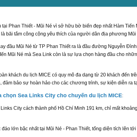
ại Phan Thiết - Mũi Né vì sở hữu bờ biển đẹp nhất Hàm Tiến Mũ
, là bãi tắm công cộng yêu thích của người dân địa phương Mũi
c ngay đầu Mũi Né từ TP Phan Thiết ra là đầu đường Nguyễn Đình
 đến Mũi Né mà Sea Link còn là sự lựa chọn hàng đầu cho nhữn
àn khách du lịch MICE có quy mô đa dạng từ 20 khách đến trên
p, đảm bảo sự hoàn hảo cho các chương trình, sự kiện diễn ra tạ
ựa chọn Sea Links City cho chuyến du lịch MICE
:
a Links City cách thành phố Hồ Chí Minh 191 km, chỉ mất khoản
đáo lớn bậc nhất tại Mũi Né - Phan Thiết, tổng diện tích lên t