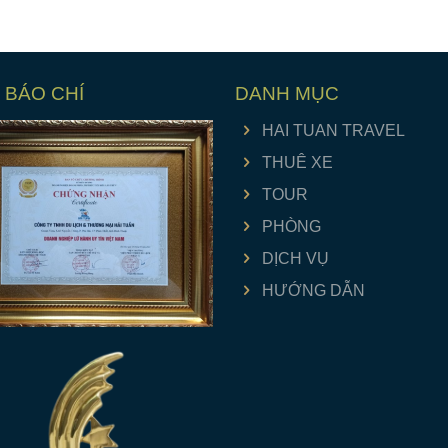
 BÁO CHÍ
DANH MỤC
HAI TUAN TRAVEL
THUÊ XE
TOUR
PHÒNG
DỊCH VỤ
HƯỚNG DẪN