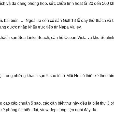
n ích và đa dạng phòng họp, sức chứa linh hoạt từ 20 đến 500 khá
ện, bãi biển, … Ngoài ra còn có sân Golf 18 lỗ đầy thử thách v
vang được nhập khẩu trực tiếp từ Napa Valley.
như khách sạn Sea Links Beach, căn hộ Ocean Vista và khu Seali
 trong những khách sạn 5 sao tốt ở Mũi Né có thiết kế theo hì
g cao cấp chuẩn 5 sao, các căn biệt thự này đều là biệt thự 3 
 kế phòng ốc hiện đại, view đẹp cùng tiện nghi đầy đủ.