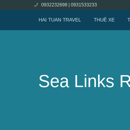
0932232698 |
0931533233
HAI TUAN TRAVEL
THUÊ XE
Sea Links R