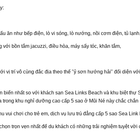
y:
 nấu ăn như bếp điện, lò vi sóng, lò nướng, nồi cơm điện, tủ lạn
g với bồn tắm jacuzzi, điều hòa, máy sấy tóc, khăn tắm,
ới vị trí vô cùng đắc địa theo thế "ỷ sơn hướng hải" đối diện v
ần biển nhất so với khách sạn Sea Links Beach và khu biệt thự 
 trong khu nghỉ dưỡng cao cấp 5 sao ở Mũi Né này chắc chắn s
 khu vui chơi cho trẻ em, dịch vụ lưu trú đẳng cấp 5 sao Sea Link
 chọn trọn vẹn nhất để du khách có những trải nghiệm tuyệt vời 