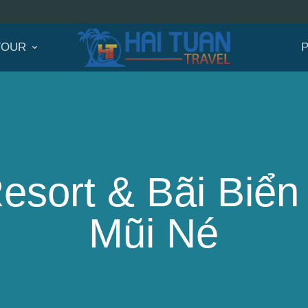
TOUR
esort & Bãi Biể
Mũi Né