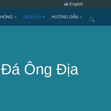
English
PHÒNG
DỊCH VỤ
HƯỚNG DẪN
n Đá Ông Địa