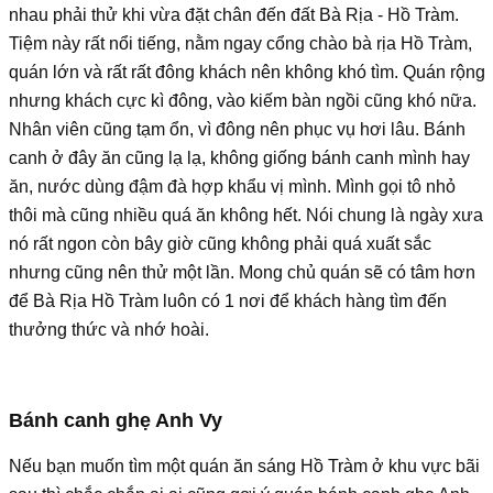
nhau phải thử khi vừa đặt chân đến đất Bà Rịa - Hồ Tràm.
Tiệm này rất nổi tiếng, nằm ngay cổng chào bà rịa Hồ Tràm,
quán lớn và rất rất đông khách nên không khó tìm. Quán rộng
nhưng khách cực kì đông, vào kiếm bàn ngồi cũng khó nữa.
Nhân viên cũng tạm ổn, vì đông nên phục vụ hơi lâu. Bánh
canh ở đây ăn cũng lạ lạ, không giống bánh canh mình hay
ăn, nước dùng đậm đà hợp khẩu vị mình. Mình gọi tô nhỏ
thôi mà cũng nhiều quá ăn không hết. Nói chung là ngày xưa
nó rất ngon còn bây giờ cũng không phải quá xuất sắc
nhưng cũng nên thử một lần. Mong chủ quán sẽ có tâm hơn
để Bà Rịa Hồ Tràm luôn có 1 nơi để khách hàng tìm đến
thưởng thức và nhớ hoài.
Bánh canh ghẹ Anh Vy
Nếu bạn muốn tìm một quán ăn sáng Hồ Tràm ở khu vực bãi