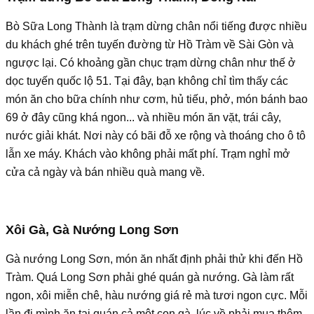
Bò Sữa Long Thành là trạm dừng chân nổi tiếng được nhiều
du khách ghé trên tuyến đường từ Hồ Tràm về Sài Gòn và
ngược lại. Có khoảng gần chục trạm dừng chân như thế ở
dọc tuyến quốc lộ 51. Tại đây, bạn không chỉ tìm thấy các
món ăn cho bữa chính như cơm, hủ tiếu, phở, món bánh bao
69 ở đây cũng khá ngon... và nhiều món ăn vặt, trái cây,
nước giải khát. Nơi này có bãi đỗ xe rộng và thoáng cho ô tô
lẫn xe máy. Khách vào không phải mất phí. Trạm nghỉ mở
cửa cả ngày và bán nhiều quà mang về.
Xôi Gà, Gà Nướng Long Sơn
Gà nướng Long Sơn, món ăn nhất định phải thử khi đến Hồ
Tràm. Quá Long Sơn phải ghé quán gà nướng. Gà làm rất
ngon, xôi miễn chê, hàu nướng giá rẻ mà tươi ngon cực. Mỗi
lần đi mình ăn tại quán cả một con gà, lúc về phải mua thêm