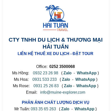
CTY TNHH DU LỊCH & THƯƠNG MẠI
HẢI TUẤN
LIÊN HỆ THUÊ XE DU LỊCH - ĐẶT TOUR
Office:
0252 3500068
Ms Hồng:
0932 23 26 98
(
Zalo
-
WhatsApp
)
Ms Hoa:
0931 533 233
(
Zalo
-
WhatsApp
)
Ms Rose:
0931 25 26 83
(
Zalo
-
WhatsApp
)
Email:
info@muine-explorer.com
PHẢN ÁNH CHẤT LƯỢNG DỊCH VỤ
Mr Tuấn:
093 35 65 263
(
Zalo
-
WhatsApp
)