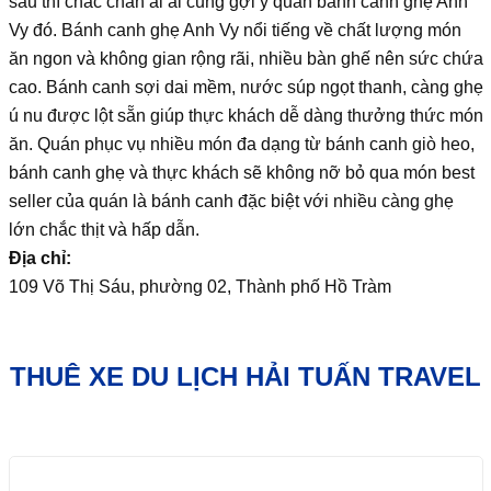
sau thì chắc chắn ai ai cũng gợi ý quán bánh canh ghẹ Anh
Vy đó. Bánh canh ghẹ Anh Vy nổi tiếng về chất lượng món
ăn ngon và không gian rộng rãi, nhiều bàn ghế nên sức chứa
cao. Bánh canh sợi dai mềm, nước súp ngọt thanh, càng ghẹ
ú nu được lột sẵn giúp thực khách dễ dàng thưởng thức món
ăn. Quán phục vụ nhiều món đa dạng từ bánh canh giò heo,
bánh canh ghẹ và thực khách sẽ không nỡ bỏ qua món best
seller của quán là bánh canh đặc biệt với nhiều càng ghẹ
lớn chắc thịt và hấp dẫn.
Địa chỉ:
109 Võ Thị Sáu, phường 02, Thành phố Hồ Tràm
THUÊ XE DU LỊCH HẢI TUẤN TRAVEL